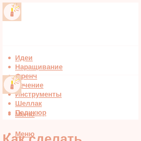
Идеи
Наращивание
Френч
Лечение
Инструменты
Шеллак
Педикюр
Меню
Меню
Как сделать