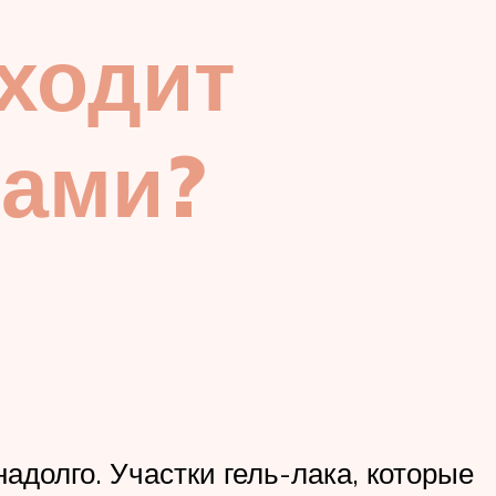
дходит
зами?
надолго. Участки гель-лака, которые