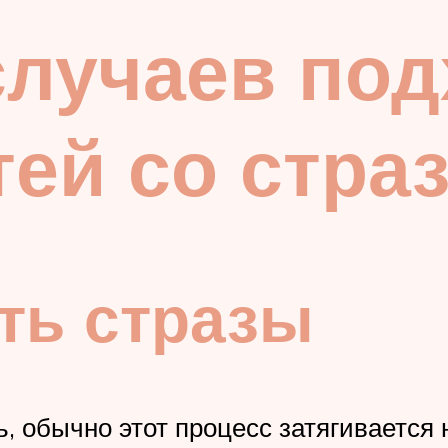
случаев по
тей со стра
ять стразы
ь, обычно этот процесс затягивается 