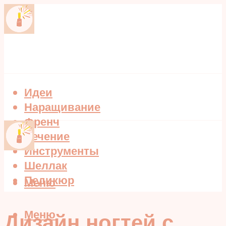
Идеи
Наращивание
Френч
Лечение
Инструменты
Шеллак
Педикюр
Меню
Меню
Дизайн ногтей с