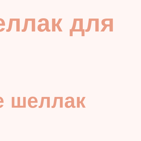
еллак для
е шеллак