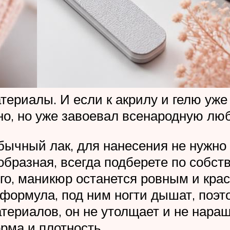
ериалы. И если к акрилу и гелю уже
но, но уже завоевал всенародную люб
обычный лак, для нанесения не нужн
бразная, всегда подберете по собств
го, маникюр останется ровным и кра
я формула, под ним ногти дышат, поэ
атериалов, он не утолщает и не нара
рма и плотность.