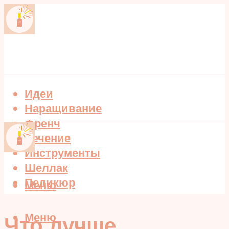
Идеи
Наращивание
Френч
Лечение
Инструменты
Шеллак
Педикюр
Меню
Меню
Что лучше