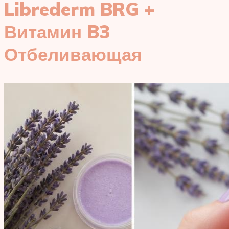
Librederm BRG +
Витамин B3
Отбеливающая