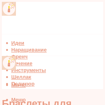
Идеи
Наращивание
Френч
Лечение
Инструменты
Шеллак
Педикюр
Меню
Меню
Браслеты для