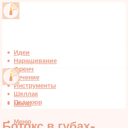
Идеи
Наращивание
Френч
Лечение
Инструменты
Шеллак
Педикюр
Меню
Меню
Ботокс в губах-