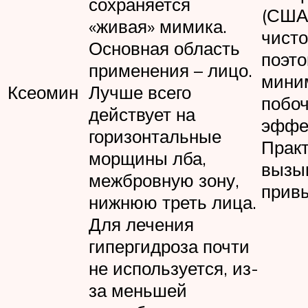
сохраняется
(США)
«живая» мимика.
чисто
Основная область
поэт
применения – лицо.
мини
Ксеомин
Лучше всего
побо
действует на
эффе
горизонтальные
Практ
морщины лба,
вызы
межбровную зону,
прив
нижнюю треть лица.
Для лечения
гипергидроза почти
не используется, из-
за меньшей