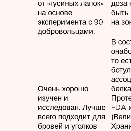
от «гусиных лапок»
доза 
на основе
быть 
эксперимента с 90
на зо
добровольцами.
В сос
онабо
то ес
ботул
ассо
Очень хорошо
белка
изучен и
Прот
исследован. Лучше
FDA 
всего подходит для
(Вели
бровей и уголков
Хран