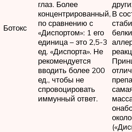
глаз. Более
други
концентрированный,
В сос
по сравнению с
стаб
Ботокс
«Диспортом»: 1 его
белки
единица – это 2,5-3
алле
ед. «Диспорта». Не
реакц
рекомендуется
Прин
вводить более 200
отлич
ед., чтобы не
препа
спровоцировать
сама
иммунный ответ.
масс
онабо
около
(«Дис