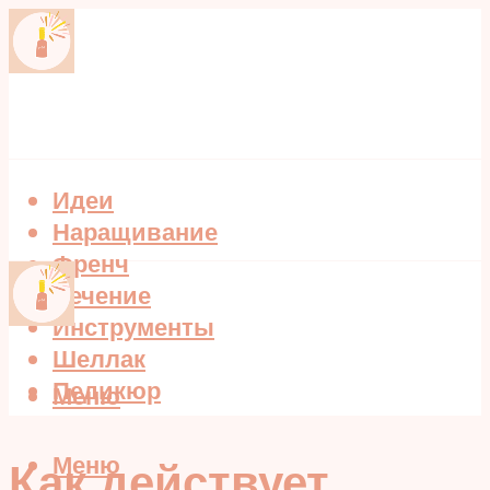
Идеи
Наращивание
Френч
Лечение
Инструменты
Шеллак
Педикюр
Меню
Меню
Как действует