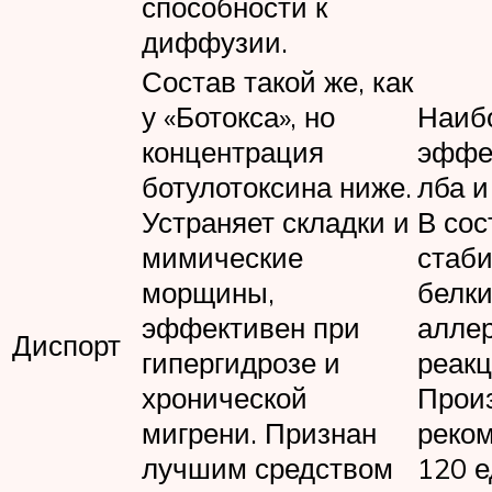
способности к
диффузии.
Состав такой же, как
у «Ботокса», но
Наиб
концентрация
эффек
ботулотоксина ниже.
лба и
Устраняет складки и
В сос
мимические
стаб
морщины,
белки
эффективен при
алле
Диспорт
гипергидрозе и
реакц
хронической
Прои
мигрени. Признан
реком
лучшим средством
120 е