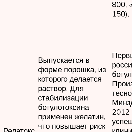
800, 
150).
Перв
Выпускается в
росс
форме порошка, из
ботул
которого делается
Прои
раствор. Для
тесно
стабилизации
Минз
ботулотоксина
2012 
применен желатин,
успе
что повышает риск
Релатокс
клин