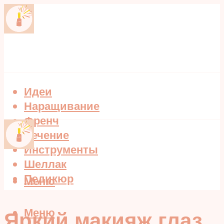
Идеи
Наращивание
Френч
Лечение
Инструменты
Шеллак
Педикюр
Меню
Меню
Яркий макияж глаз