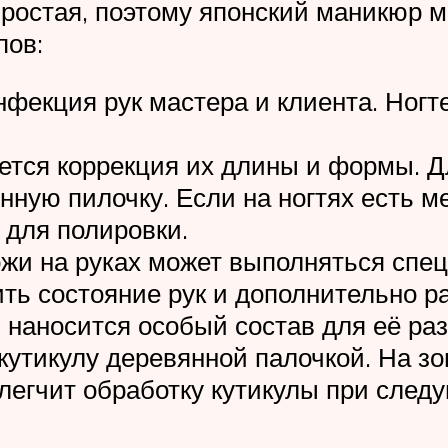
простая, поэтому японский маникюр
пов:
нфекция рук мастера и клиента. Ног
яется коррекция их длины и формы. Д
ую пилочку. Если на ногтях есть ме
для полировки.
ожи на руках может выполняться спе
ть состояние рук и дополнительно ра
 наносится особый состав для её ра
кутикулу деревянной палочкой. На зо
блегчит обработку кутикулы при след