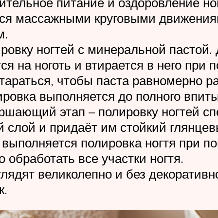
тельное питание и оздоровление ногт
тся массажными круговыми движениям
м.
овку ногтей с минеральной пастой. 
ся на ноготь и втирается в него пр
стараться, чтобы паста равномерно р
ировка выполняется до полного впит
ршающий этап – полировку ногтей сп
 слой и придаёт им стойкий глянцев
, выполняется полировка ногтя при 
 обработать все участки ногтя.
глядят великолепно и без декоративн
к.