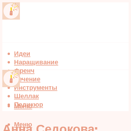
Идеи
Наращивание
Френч
Лечение
Инструменты
Шеллак
Педикюр
Меню
Меню
Анна Седокова: