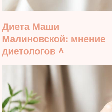
Диета Маши
Малиновской: мнение
диетологов ^