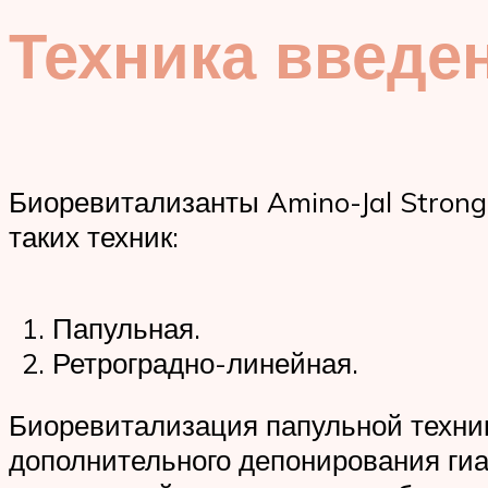
Техника введе
Биоревитализанты Amino-Jal Strong
таких техник:
Папульная.
Ретроградно-линейная.
Биоревитализация папульной техник
дополнительного депонирования гиал