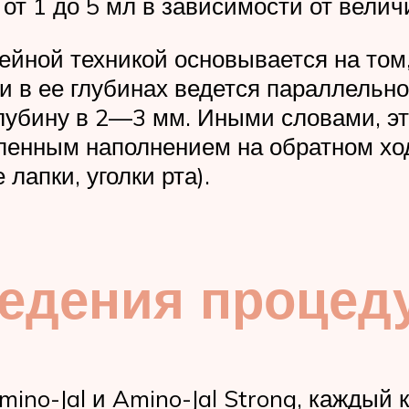
 от 1 до 5 мл в зависимости от вели
йной техникой основывается на том,
 и в ее глубинах ведется параллельн
лубину в 2—3 мм. Иными словами, эт
епенным наполнением на обратном хо
лапки, уголки рта).
ведения процед
no-Jal и Amino-Jal Strong, каждый к