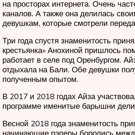
на просторах интернета. Очень час
каналов. А также она делилась св
девушкам, которые смотрели переда
Три года спустя знаменитость прин
крестьянка» Анохиной пришлось пом
работает в селе под Оренбургом. Ай
отдыхала на Бали. Обе девушки пол
полученным опытом.
В 2017 и 2018 годах Айза участвов
программе именитые барышни делил
Весной 2018 года знаменитость приг
начинающие рэперы боролись между 