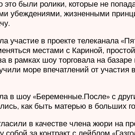
то это были ролики, которые не попа
оими убеждениями, жизненными принц
чу.
яла участие в проекте телеканала «П
еняться местами с Кариной, простой
за в рамках шоу торговала на базаре
учили море впечатлений от участия 
ала в шоу «Беременные.После» с друг
ись, как быть матерью в больших го
ласили в качестве члена жюри на пр
собой за контракт с лейблом «Газго