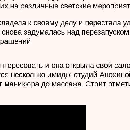
 их на различные светские мероприят
хладела к своему делу и перестала у
а снова задумалась над перезапуском
крашений.
тересовать и она открыла свой салон
ся несколько имидж-студий Анохиной
от маникюра до массажа. Стоит отмети