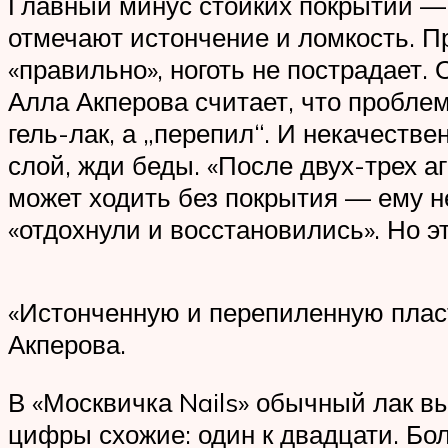
Главный минус стойких покрытий —
отмечают истончение и ломкость. П
«правильно», ноготь не пострадает.
Алла Акперова считает, что проблем
гель-лак, а „перепил“. И некачеств
слой, жди беды. «После двух-трех а
может ходить без покрытия — ему н
«отдохнули и восстановились». Но э
«Истонченную и перепиленную пласт
Акперова.
В «Москвичка Nails» обычный лак выб
цифры схожие: один к двадцати. Бол