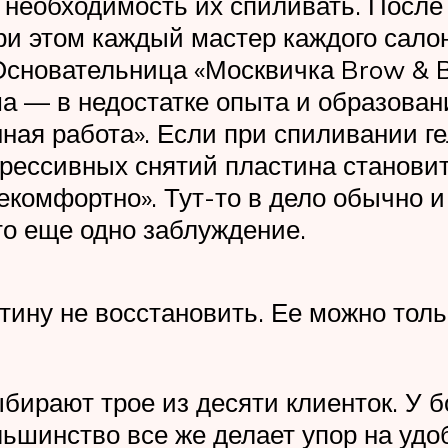
 необходимость их спиливать. После
ри этом каждый мастер каждого салон
 Основательница «Москвичка Brow & B
а — в недостатке опыта и образовани
енная работа». Если при спиливании 
грессивных снятий пластина становит
екомфортно». Тут-то в дело обычно и
то еще одно заблуждение.
ину не вос­становить. Ее можно тол
ирают трое из десяти клиенток. У бо
ьшин­ство все же делает упор на удоб