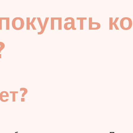
 покупать к
?
ет?